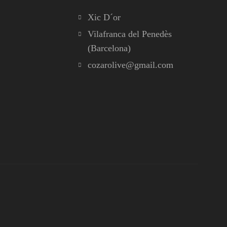
Xic D´or
Vilafranca del Penedès
(Barcelona)
cozarolive@gmail.com