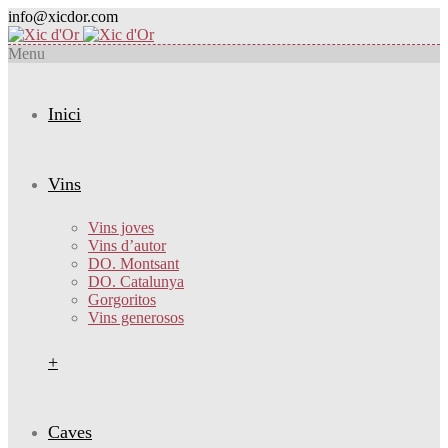
info@xicdor.com
Menu
Inici
Vins
Vins joves
Vins d’autor
DO. Montsant
DO. Catalunya
Gorgoritos
Vins generosos
+
Caves