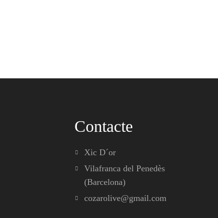
Contacte
Xic D´or
Vilafranca del Penedès
(Barcelona)
cozarolive@gmail.com