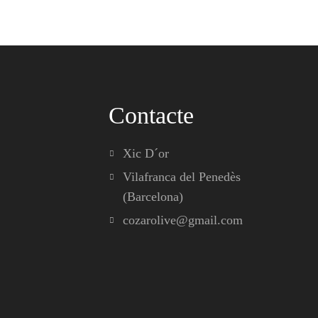
Contacte
Xic D´or
Vilafranca del Penedès
(Barcelona)
cozarolive@gmail.com