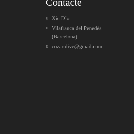
Contacte
Xic D´or
Vilafranca del Penedès
(Barcelona)
cozarolive@gmail.com