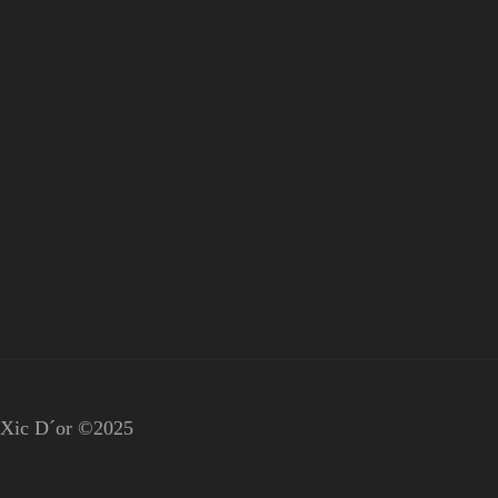
Xic D´or ©2025