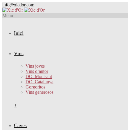
info@xicdor.com
Menu
Inici
Vins
Vins joves
Vins d’autor
DO. Montsant
DO. Catalunya
Gorgoritos
Vins generosos
+
Caves