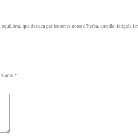
uilibrat, que destaca per les seves notes d’herba, ametlla, farigola i ro
cats amb
*