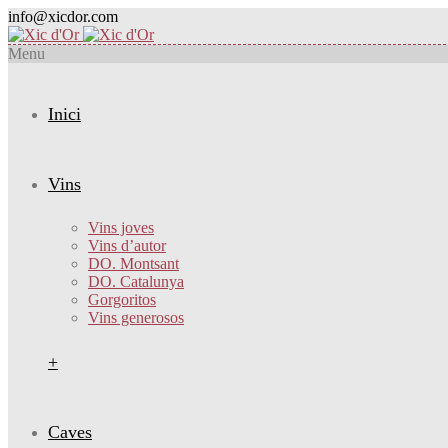
info@xicdor.com
Menu
Inici
Vins
Vins joves
Vins d’autor
DO. Montsant
DO. Catalunya
Gorgoritos
Vins generosos
+
Caves