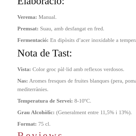
Elaboració:
Verema:
Manual.
Premsat:
Suau, amb desfangat en fred.
Fermentació:
En dipòsits d’acer inoxidable a tempera
Nota de Tast:
Vista:
Color groc pàl·lid amb reflexos verdosos.
Nas:
Aromes fresques de fruites blanques (pera, poma) 
mediterrànies.
Temperatura de Servei:
8-10ºC.
Grau Alcohòlic:
(Generalment entre 11,5% i 13%).
Format:
75 cl.
Reviews