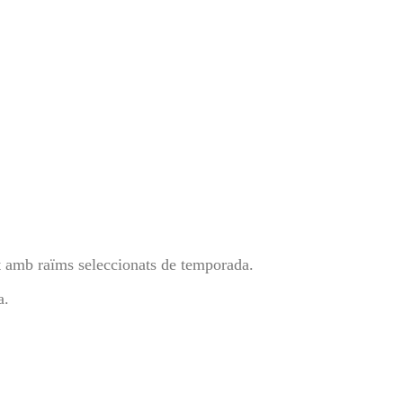
 amb raïms seleccionats de temporada.
a.
.