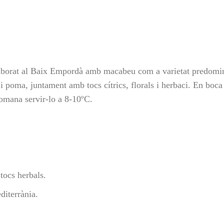
laborat al Baix Empordà amb macabeu com a varietat predomina
 poma, juntament amb tocs cítrics, florals i herbaci. En boca é
comana servir-lo a 8-10ºC.
tocs herbals.
diterrània.