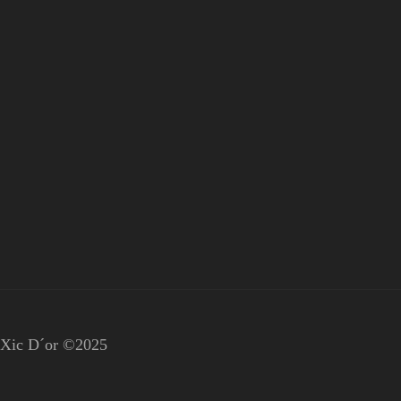
Xic D´or ©2025