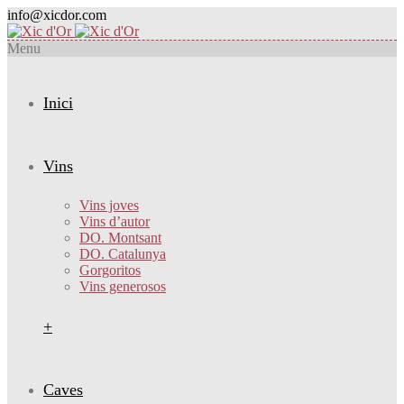
info@xicdor.com
Menu
Inici
Vins
Vins joves
Vins d’autor
DO. Montsant
DO. Catalunya
Gorgoritos
Vins generosos
+
Caves