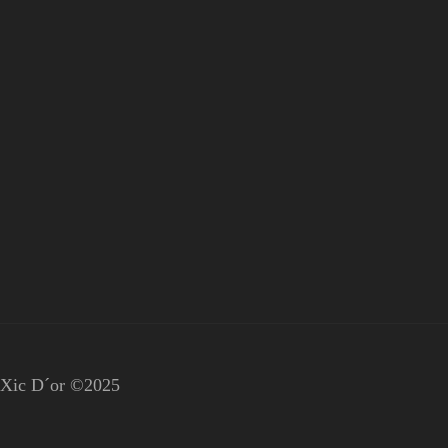
Xic D´or ©2025