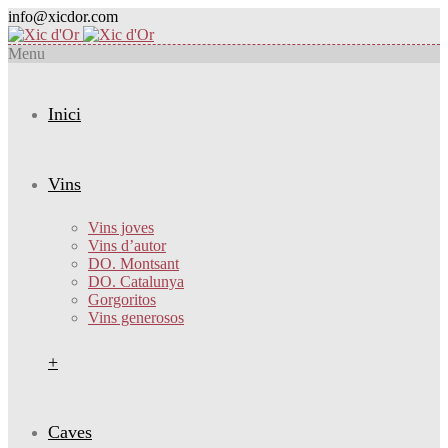
info@xicdor.com
Menu
Inici
Vins
Vins joves
Vins d’autor
DO. Montsant
DO. Catalunya
Gorgoritos
Vins generosos
+
Caves