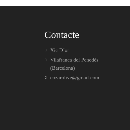
Contacte
Xic D´or
Vilafranca del Penedès
(Barcelona)
cozarolive@gmail.com